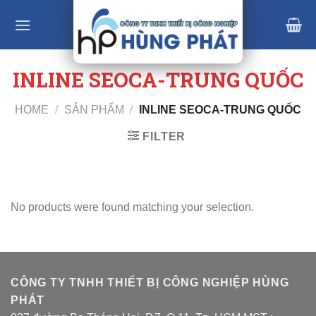
Skip
to
content
INLINE SEOCA-TRUNG QUỐC
HOME
/
SẢN PHẨM
/
INLINE SEOCA-TRUNG QUỐC
FILTER
No products were found matching your selection.
CÔNG TY TNHH THIẾT BỊ CÔNG NGHIỆP HÙNG
PHÁT