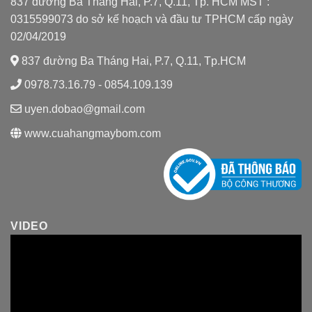
837 đường Ba Tháng Hai, P.7, Q.11, Tp. HCM MST :
0315599073 do sở kế hoạch và đầu tư TPHCM cấp ngày
02/04/2019
837 đường Ba Tháng Hai, P.7, Q.11, Tp.HCM
0978.73.16.79 - 0854.109.139
uyen.dobao@gmail.com
www.cuahangmaybom.com
VIDEO