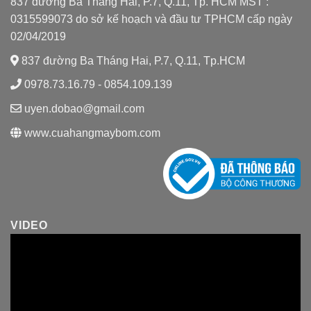
837 đường Ba Tháng Hai, P.7, Q.11, Tp. HCM MST :
0315599073 do sở kế hoạch và đầu tư TPHCM cấp ngày
02/04/2019
837 đường Ba Tháng Hai, P.7, Q.11, Tp.HCM
0978.73.16.79 - 0854.109.139
uyen.dobao@gmail.com
www.cuahangmaybom.com
VIDEO