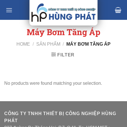
Skip
to
content
Máy Bơm Tăng Áp
HOME
/
SẢN PHẨM
/
MÁY BƠM TĂNG ÁP
FILTER
No products were found matching your selection.
CÔNG TY TNHH THIẾT BỊ CÔNG NGHIỆP HÙNG
PHÁT