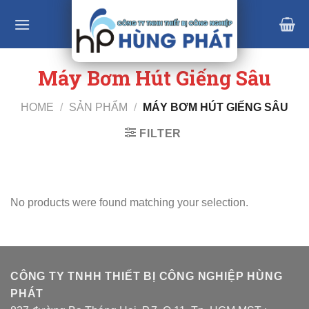
Skip
to
content
Máy Bơm Hút Giếng Sâu
HOME
/
SẢN PHẨM
/
MÁY BƠM HÚT GIẾNG SÂU
FILTER
No products were found matching your selection.
CÔNG TY TNHH THIẾT BỊ CÔNG NGHIỆP HÙNG
PHÁT