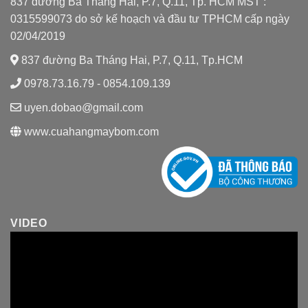
837 đường Ba Tháng Hai, P.7, Q.11, Tp. HCM MST :
0315599073 do sở kế hoạch và đầu tư TPHCM cấp ngày
02/04/2019
837 đường Ba Tháng Hai, P.7, Q.11, Tp.HCM
0978.73.16.79 - 0854.109.139
uyen.dobao@gmail.com
www.cuahangmaybom.com
VIDEO