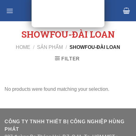
Skip
to
content
SHOWFOU-ĐÀI LOAN
HOME
/
SẢN PHẨM
/
SHOWFOU-ĐÀI LOAN
FILTER
No products were found matching your selection.
CÔNG TY TNHH THIẾT BỊ CÔNG NGHIỆP HÙNG
PHÁT