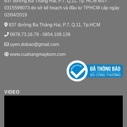
837 đường Ba Tháng Hai, P.7, Q.11, Tp. HCM MST :
0315599073 do sở kế hoạch và đầu tư TPHCM cấp ngày
02/04/2019
837 đường Ba Tháng Hai, P.7, Q.11, Tp.HCM
0978.73.16.79 - 0854.109.139
uyen.dobao@gmail.com
www.cuahangmaybom.com
VIDEO