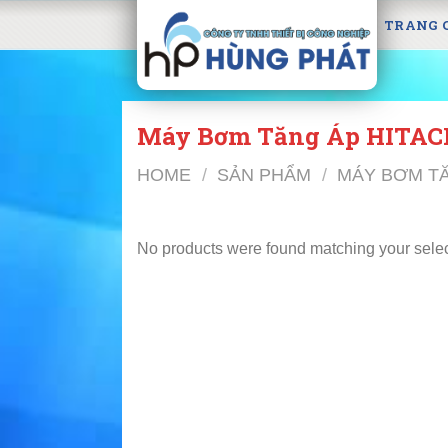
Skip
TRANG 
to
content
Máy Bơm Tăng Áp HITAC
HOME
/
SẢN PHẨM
/
MÁY BƠM T
No products were found matching your selec