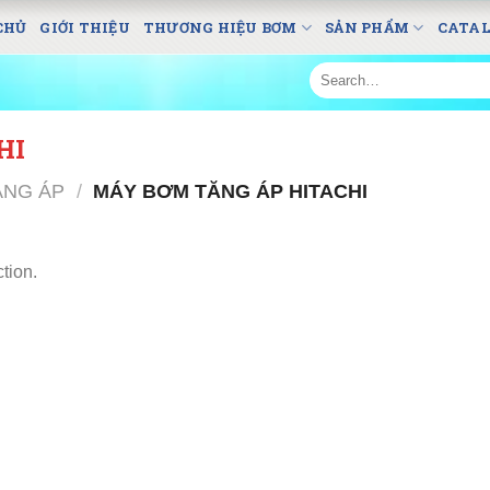
CHỦ
GIỚI THIỆU
THƯƠNG HIỆU BƠM
SẢN PHẨM
CATA
Search
for:
HI
ĂNG ÁP
/
MÁY BƠM TĂNG ÁP HITACHI
tion.