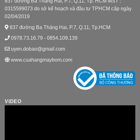
837 đường Ba Tháng Hai, P.7, Q.11, Tp. HCM MST :
0315599073 do sở kế hoạch và đầu tư TPHCM cấp ngày
02/04/2019
837 đường Ba Tháng Hai, P.7, Q.11, Tp.HCM
0978.73.16.79 - 0854.109.139
uyen.dobao@gmail.com
www.cuahangmaybom.com
VIDEO