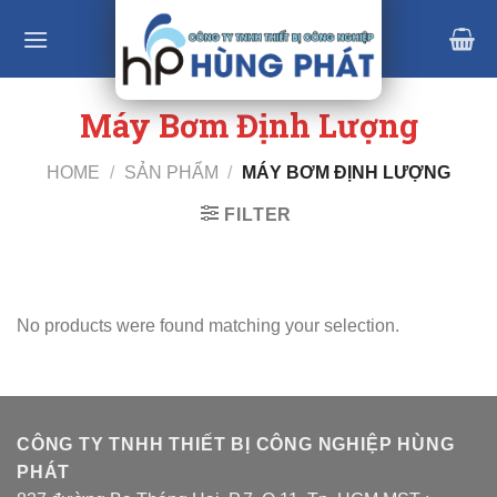
Skip
to
content
Máy Bơm Định Lượng
HOME
/
SẢN PHẨM
/
MÁY BƠM ĐỊNH LƯỢNG
FILTER
No products were found matching your selection.
CÔNG TY TNHH THIẾT BỊ CÔNG NGHIỆP HÙNG
PHÁT