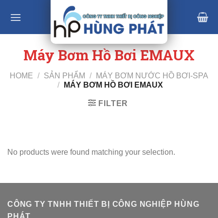
Skip
to
content
Máy Bơm Hồ Bơi EMAUX
HOME
/
SẢN PHẨM
/
MÁY BƠM NƯỚC HỒ BƠI-SPA
/
MÁY BƠM HỒ BƠI EMAUX
FILTER
No products were found matching your selection.
CÔNG TY TNHH THIẾT BỊ CÔNG NGHIỆP HÙNG
PHÁT