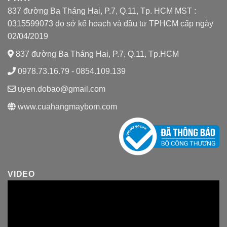
837 đường Ba Tháng Hai, P.7, Q.11, Tp. HCM MST :
0315599073 do sở kế hoạch và đầu tư TPHCM cấp ngày
02/04/2019
837 đường Ba Tháng Hai, P.7, Q.11, Tp.HCM
0978.73.16.79 - 0854.109.139
uyen.dobao@gmail.com
www.cuahangmaybom.com
VIDEO