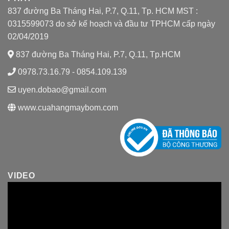
837 đường Ba Tháng Hai, P.7, Q.11, Tp. HCM MST :
0315599073 do sở kế hoạch và đầu tư TPHCM cấp ngày
02/04/2019
837 đường Ba Tháng Hai, P.7, Q.11, Tp.HCM
0978.73.16.79 - 0854.109.139
uyen.dobao@gmail.com
www.cuahangmaybom.com
VIDEO