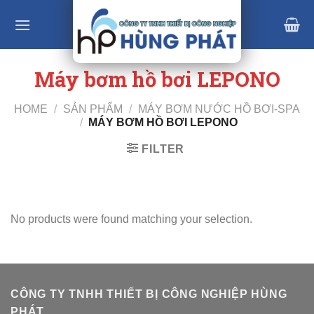
Skip
to
content
Máy bơm hồ bơi LEPONO
HOME
/
SẢN PHẨM
/
MÁY BƠM NƯỚC HỒ BƠI-SPA
/
MÁY BƠM HỒ BƠI LEPONO
FILTER
No products were found matching your selection.
CÔNG TY TNHH THIẾT BỊ CÔNG NGHIỆP HÙNG
PHÁT