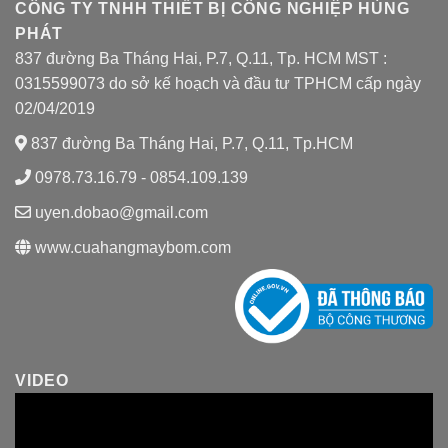
CÔNG TY TNHH THIẾT BỊ CÔNG NGHIỆP HÙNG
PHÁT
837 đường Ba Tháng Hai, P.7, Q.11, Tp. HCM MST :
0315599073 do sở kế hoạch và đầu tư TPHCM cấp ngày
02/04/2019
837 đường Ba Tháng Hai, P.7, Q.11, Tp.HCM
0978.73.16.79 - 0854.109.139
uyen.dobao@gmail.com
www.cuahangmaybom.com
VIDEO