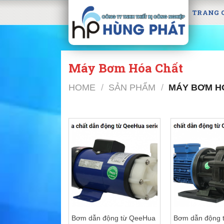
Skip
TRANG 
to
content
Máy Bơm Hóa Chất
HOME
/
SẢN PHẨM
/
MÁY BƠM H
Bơm dẫn động từ QeeHua
Bơm dẫn động 