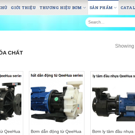
CHỦ
GIỚI THIỆU
THƯƠNG HIỆU BƠM
SẢN PHẨM
CATA
Search
for:
Showing a
ÓA CHẤT
từ QeeHua
Bơm dẫn động từ QeeHua
Bơm ly tâm đầu nhựa