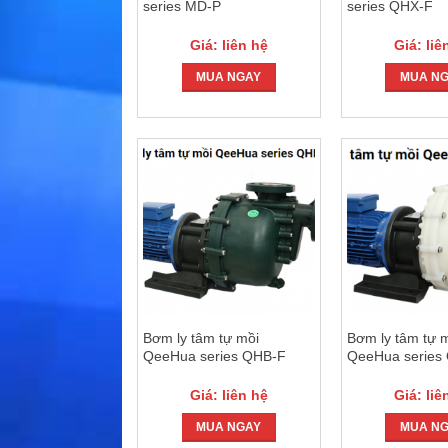
series MD-P
series QHX-F
Giá: liên hệ
Giá: liê
MUA NGAY
MUA N
Bơm ly tâm tự mồi
Bơm ly tâm tự 
QeeHua series QHB-F
QeeHua series
Giá: liên hệ
Giá: liê
MUA NGAY
MUA N