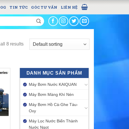
LOG
TIN TỨC
GÓC TƯ VẤN
LIÊN HỆ
ll 8 results
DANH MỤC SẢN PHẨM
Máy Bơm Nước KAIQUAN
Máy Bơm Màng Khí Nén
Máy Bơm Hồ Cá-Ghe Tàu-
Oxy
Máy Lọc Nước Biển Thành
Nước Ngọt