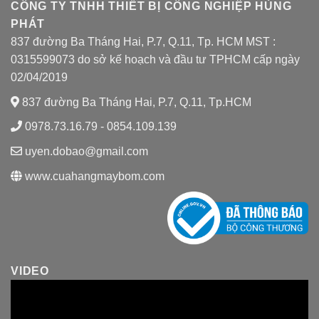
CÔNG TY TNHH THIẾT BỊ CÔNG NGHIỆP HÙNG
PHÁT
837 đường Ba Tháng Hai, P.7, Q.11, Tp. HCM MST :
0315599073 do sở kế hoạch và đầu tư TPHCM cấp ngày
02/04/2019
837 đường Ba Tháng Hai, P.7, Q.11, Tp.HCM
0978.73.16.79 - 0854.109.139
uyen.dobao@gmail.com
www.cuahangmaybom.com
VIDEO