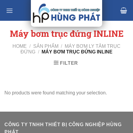
Skip
to
content
Máy bơm trục đứng INLINE
HOME
/
SẢN PHẨM
/
MÁY BƠM LY TÂM TRỤC
ĐỨNG
/
MÁY BƠM TRỤC ĐỨNG INLINE
FILTER
No products were found matching your selection.
CÔNG TY TNHH THIẾT BỊ CÔNG NGHIỆP HÙNG
PHÁT