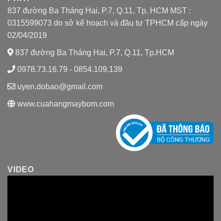
837 đường Ba Tháng Hai, P.7, Q.11, Tp. HCM MST :
0315599073 do sở kế hoạch và đầu tư TPHCM cấp ngày
02/04/2019
837 đường Ba Tháng Hai, P.7, Q.11, Tp.HCM
0978.73.16.79 - 0854.109.139
uyen.dobao@gmail.com
www.cuahangmaybom.com
VIDEO