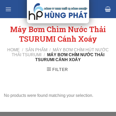
Skip
to
content
Máy Bơm Chìm Nước Thải
TSURUMI Cánh Xoáy
HOME
/
SẢN PHẨM
/
MÁY BƠM CHÌM HÚT NƯỚC
THẢI TSURUMI
/
MÁY BƠM CHÌM NƯỚC THẢI
TSURUMI CÁNH XOÁY
FILTER
No products were found matching your selection.