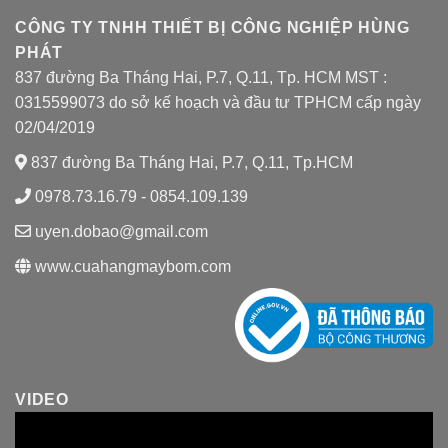
CÔNG TY TNHH THIẾT BỊ CÔNG NGHIỆP HÙNG
PHÁT
837 đường Ba Tháng Hai, P.7, Q.11, Tp. HCM MST :
0315599073 do sở kế hoạch và đầu tư TPHCM cấp ngày
02/04/2019
837 đường Ba Tháng Hai, P.7, Q.11, Tp.HCM
0978.73.16.79 - 0854.109.139
uyen.dobao@gmail.com
www.cuahangmaybom.com
VIDEO