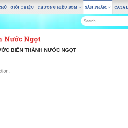
CHỦ
GIỚI THIỆU
THƯƠNG HIỆU BƠM
SẢN PHẨM
CATA
Search
for:
h Nước Ngọt
ƯỚC BIỂN THÀNH NƯỚC NGỌT
tion.