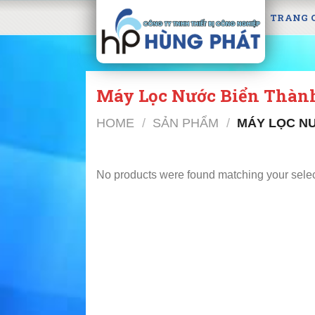
Skip
TRANG 
to
content
Máy Lọc Nước Biển Thàn
HOME
/
SẢN PHẨM
/
MÁY LỌC N
No products were found matching your selec