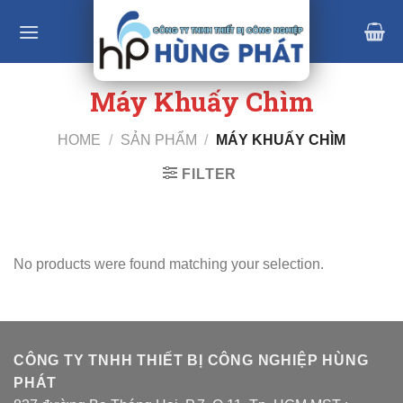
Skip
to
content
Máy Khuấy Chìm
HOME
/
SẢN PHẨM
/
MÁY KHUẤY CHÌM
FILTER
No products were found matching your selection.
CÔNG TY TNHH THIẾT BỊ CÔNG NGHIỆP HÙNG
PHÁT