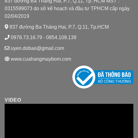
837 đường Ba Tháng Hai, P.7, Q.11, Tp. HCM MST :
0315599073 do sở kế hoạch và đầu tư TPHCM cấp ngày
02/04/2019
837 đường Ba Tháng Hai, P.7, Q.11, Tp.HCM
0978.73.16.79 - 0854.109.139
uyen.dobao@gmail.com
www.cuahangmaybom.com
VIDEO