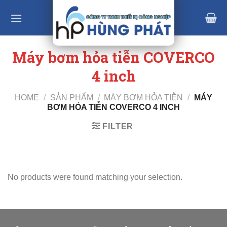
Skip
to
content
Máy bơm hỏa tiễn COVERCO
4 inch
HOME
/
SẢN PHẨM
/
MÁY BƠM HỎA TIỄN
/
MÁY
BƠM HỎA TIỄN COVERCO 4 INCH
FILTER
No products were found matching your selection.