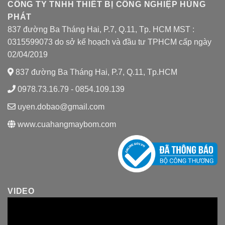
CÔNG TY TNHH THIẾT BỊ CÔNG NGHIỆP HÙNG
PHÁT
837 đường Ba Tháng Hai, P.7, Q.11, Tp. HCM MST :
0315599073 do sở kế hoạch và đầu tư TPHCM cấp ngày
02/04/2019
837 đường Ba Tháng Hai, P.7, Q.11, Tp.HCM
0978.73.16.79 - 0854.109.139
uyen.dobao@gmail.com
www.cuahangmaybom.com
VIDEO