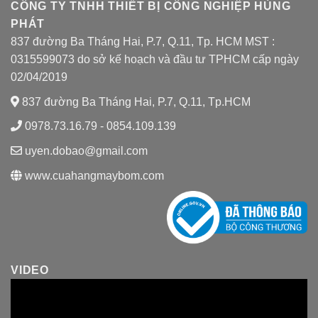
CÔNG TY TNHH THIẾT BỊ CÔNG NGHIỆP HÙNG
PHÁT
837 đường Ba Tháng Hai, P.7, Q.11, Tp. HCM MST :
0315599073 do sở kế hoạch và đầu tư TPHCM cấp ngày
02/04/2019
837 đường Ba Tháng Hai, P.7, Q.11, Tp.HCM
0978.73.16.79 - 0854.109.139
uyen.dobao@gmail.com
www.cuahangmaybom.com
VIDEO