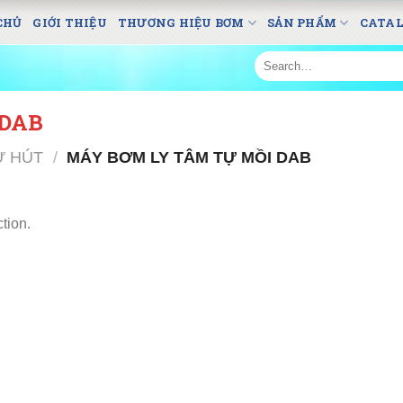
CHỦ
GIỚI THIỆU
THƯƠNG HIỆU BƠM
SẢN PHẨM
CATA
Search
for:
 DAB
Ự HÚT
/
MÁY BƠM LY TÂM TỰ MỒI DAB
tion.