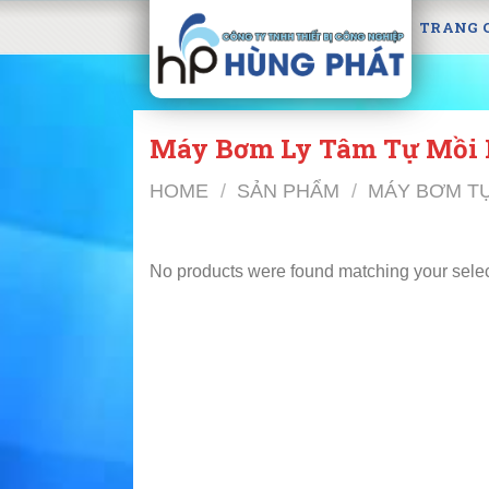
Skip
TRANG 
to
content
Máy Bơm Ly Tâm Tự Mồi
HOME
/
SẢN PHẨM
/
MÁY BƠM T
No products were found matching your selec