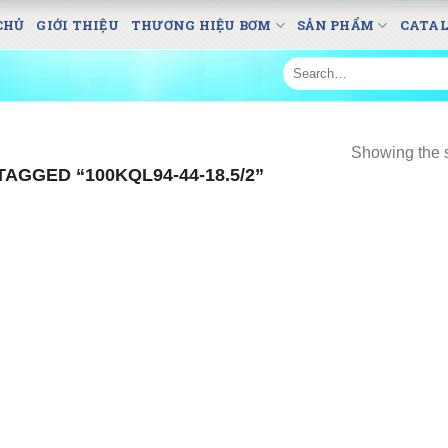
CHỦ
GIỚI THIỆU
THƯƠNG HIỆU BƠM
SẢN PHẨM
CATA
Search
for:
Showing the s
AGGED “100KQL94-44-18.5/2”