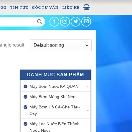
LOG
TIN TỨC
GÓC TƯ VẤN
LIÊN HỆ
ingle result
DANH MỤC SẢN PHẨM
Máy Bơm Nước KAIQUAN
Máy Bơm Màng Khí Nén
Máy Bơm Hồ Cá-Ghe Tàu-
Oxy
Máy Lọc Nước Biển Thành
Nước Ngọt