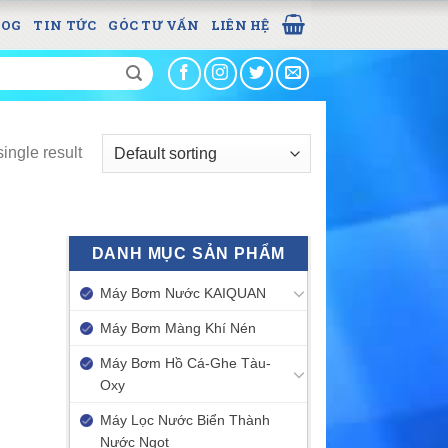
LOG
TIN TỨC
GÓC TƯ VẤN
LIÊN HỆ
ingle result
DANH MỤC SẢN PHẨM
Máy Bơm Nước KAIQUAN
Máy Bơm Màng Khí Nén
Máy Bơm Hồ Cá-Ghe Tàu-
Oxy
Máy Lọc Nước Biển Thành
Nước Ngọt