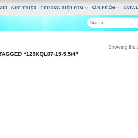
CHỦ
GIỚI THIỆU
THƯƠNG HIỆU BƠM
SẢN PHẨM
CATA
Search
for:
Showing the s
AGGED “125KQL87-15-5.5/4”