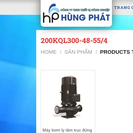
Skip
TRANG 
to
content
200KQL300-48-55/4
HOME
/
SẢN PHẨM
/
PRODUCTS T
Máy bơm ly tâm trục đứng