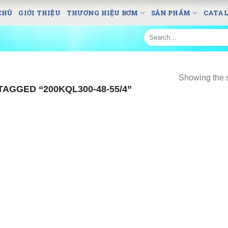
CHỦ
GIỚI THIỆU
THƯƠNG HIỆU BƠM
SẢN PHẨM
CATA
Search
for:
Showing the s
AGGED “200KQL300-48-55/4”