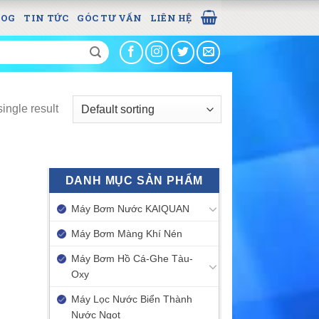
LOG
TIN TỨC
GÓC TƯ VẤN
LIÊN HỆ
ingle result
DANH MỤC SẢN PHẨM
Máy Bơm Nước KAIQUAN
Máy Bơm Màng Khí Nén
Máy Bơm Hồ Cá-Ghe Tàu-
Oxy
Máy Lọc Nước Biển Thành
Nước Ngọt