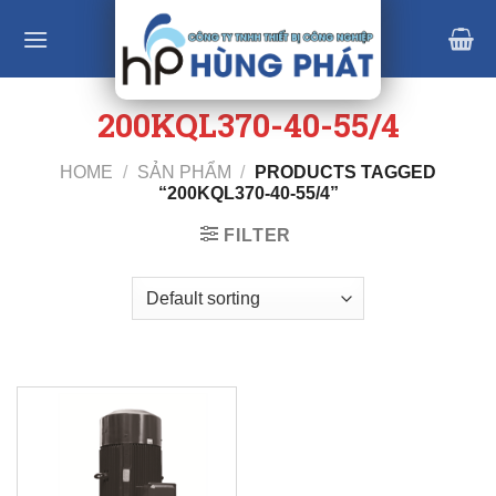
Skip
to
content
200KQL370-40-55/4
HOME
/
SẢN PHẨM
/
PRODUCTS TAGGED
“200KQL370-40-55/4”
FILTER