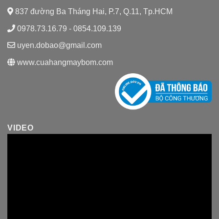
837 đường Ba Tháng Hai, P.7, Q.11, Tp.HCM
0978.73.16.79 - 0854.109.139
uyen.dobao@gmail.com
www.cuahangmaybom.com
VIDEO