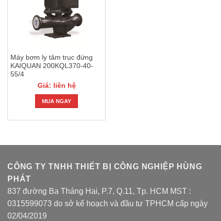
Máy bơm ly tâm trục đứng
KAIQUAN 200KQL370-40-
55/4
Giá: liên hệ
MUA NGAY
CÔNG TY TNHH THIẾT BỊ CÔNG NGHIỆP HÙNG
PHÁT
837 đường Ba Tháng Hai, P.7, Q.11, Tp. HCM MST :
0315599073 do sở kế hoạch và đầu tư TPHCM cấp ngày
02/04/2019