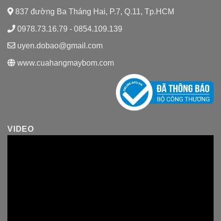
837 đường Ba Tháng Hai, P.7, Q.11, Tp.HCM
0978.73.16.79 - 0854.109.139
uyen.dobao@gmail.com
www.cuahangmaybom.com
VIDEO