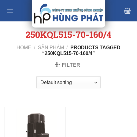
Skip
to
content
250KQL515-70-160/4
HOME
/
SẢN PHẨM
/
PRODUCTS TAGGED
“250KQL515-70-160/4”
FILTER