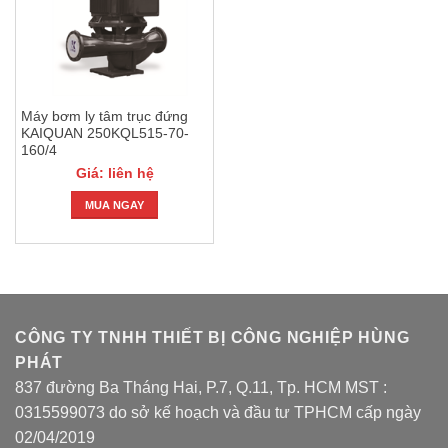
Máy bơm ly tâm trục đứng
KAIQUAN 250KQL515-70-
160/4
Giá: liên hệ
MUA NGAY
CÔNG TY TNHH THIẾT BỊ CÔNG NGHIỆP HÙNG
PHÁT
837 đường Ba Tháng Hai, P.7, Q.11, Tp. HCM MST :
0315599073 do sở kế hoạch và đầu tư TPHCM cấp ngày
02/04/2019