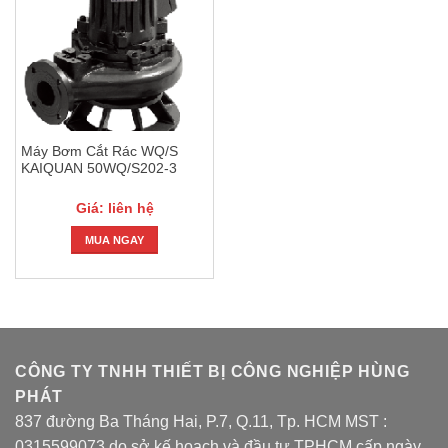
Máy Bơm Cắt Rác WQ/S
KAIQUAN 50WQ/S202-3
Giá: liên hệ
MUA NGAY
CÔNG TY TNHH THIẾT BỊ CÔNG NGHIỆP HÙNG
PHÁT
837 đường Ba Tháng Hai, P.7, Q.11, Tp. HCM MST :
0315599073 do sở kế hoạch và đầu tư TPHCM cấp ngày