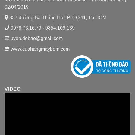
02/04/2019
837 đường Ba Tháng Hai, P.7, Q.11, Tp.HCM
0978.73.16.79 - 0854.109.139
uyen.dobao@gmail.com
www.cuahangmaybom.com
VIDEO