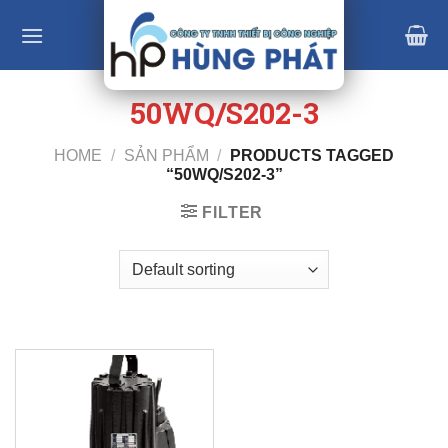
Skip
to
content
50WQ/S202-3
HOME
/
SẢN PHẨM
/
PRODUCTS TAGGED
“50WQ/S202-3”
FILTER