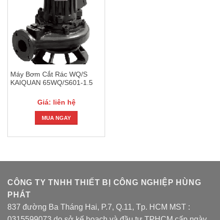
Máy Bơm Cắt Rác WQ/S
KAIQUAN 65WQ/S601-1.5
Giá: liên hệ
MUA NGAY
CÔNG TY TNHH THIẾT BỊ CÔNG NGHIỆP HÙNG
PHÁT
837 đường Ba Tháng Hai, P.7, Q.11, Tp. HCM MST :
0315599073 do sở kế hoạch và đầu tư TPHCM cấp ngày