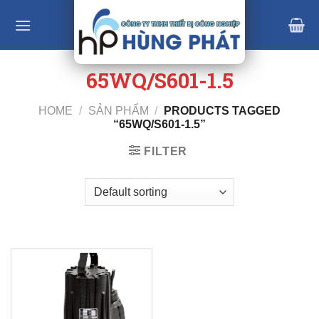
Skip
to
content
65WQ/S601-1.5
HOME
/
SẢN PHẨM
/
PRODUCTS TAGGED
“65WQ/S601-1.5”
FILTER