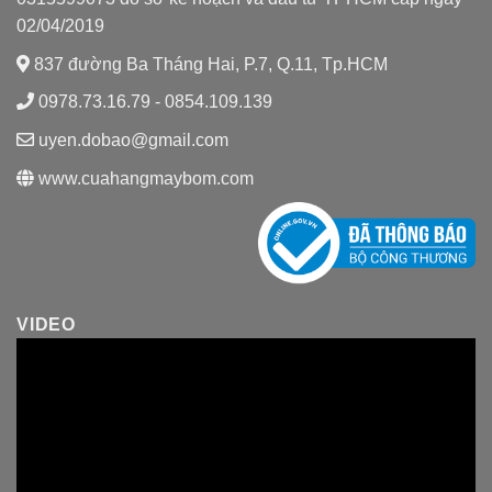
02/04/2019
837 đường Ba Tháng Hai, P.7, Q.11, Tp.HCM
0978.73.16.79 - 0854.109.139
uyen.dobao@gmail.com
www.cuahangmaybom.com
VIDEO