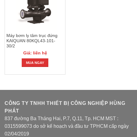
Máy bơm ly tâm trục đứng
KAIQUAN 80KQL43-101-
30/2
Giá: liên hệ
MUA NGAY
CÔNG TY TNHH THIẾT BỊ CÔNG NGHIỆP HÙNG
PHÁT
837 đường Ba Tháng Hai, P.7, Q.11, Tp. HCM MST :
0315599073 do sở kế hoạch và đầu tư TPHCM cấp ngày
02/04/2019