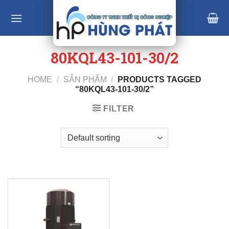
Skip
to
content
80KQL43-101-30/2
HOME
/
SẢN PHẨM
/
PRODUCTS TAGGED
“80KQL43-101-30/2”
FILTER