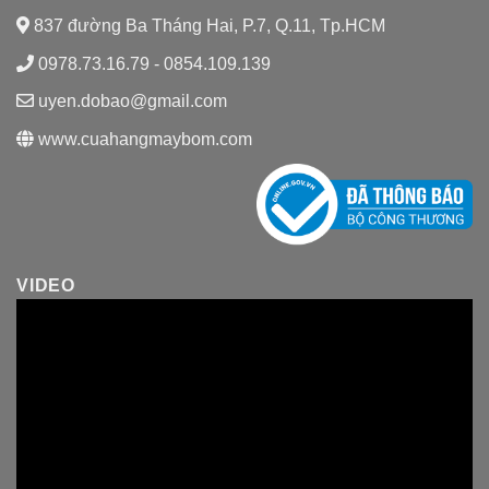
837 đường Ba Tháng Hai, P.7, Q.11, Tp.HCM
0978.73.16.79 - 0854.109.139
uyen.dobao@gmail.com
www.cuahangmaybom.com
VIDEO