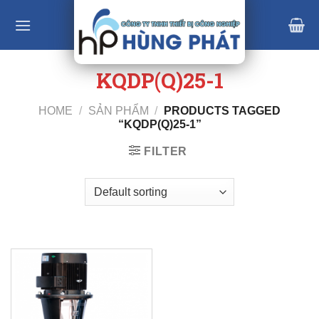
Skip
to
content
KQDP(Q)25-1
HOME
/
SẢN PHẨM
/
PRODUCTS TAGGED
“KQDP(Q)25-1”
FILTER