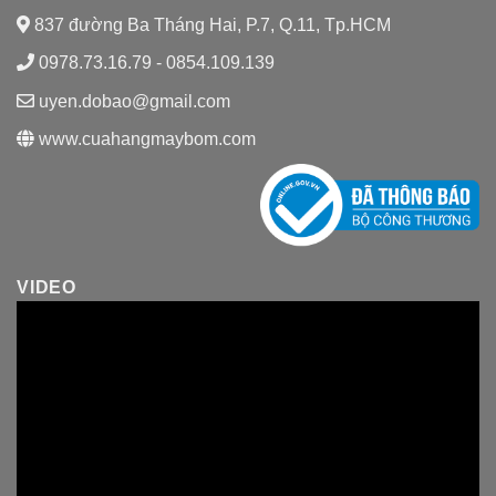
837 đường Ba Tháng Hai, P.7, Q.11, Tp.HCM
0978.73.16.79 - 0854.109.139
uyen.dobao@gmail.com
www.cuahangmaybom.com
VIDEO