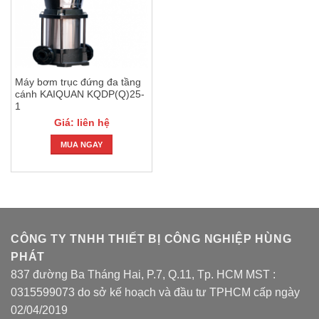
Máy bơm trục đứng đa tầng
cánh KAIQUAN KQDP(Q)25-
1
Giá: liên hệ
MUA NGAY
CÔNG TY TNHH THIẾT BỊ CÔNG NGHIỆP HÙNG
PHÁT
837 đường Ba Tháng Hai, P.7, Q.11, Tp. HCM MST :
0315599073 do sở kế hoạch và đầu tư TPHCM cấp ngày
02/04/2019