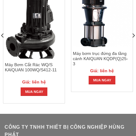
Máy bơm trục đứng đa tầng
cánh KAIQUAN KQDP(Q)25-
3
Máy Bơm Cắt Rác WQ/S
KAIQUAN 100WQ/S412-11
Giá: liên hệ
MUA NGAY
Giá: liên hệ
MUA NGAY
CÔNG TY TNHH THIẾT BỊ CÔNG NGHIỆP HÙNG
PHÁT