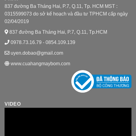
837 đường Ba Tháng Hai, P.7, Q.11, Tp. HCM MST :
0315599073 do sở kế hoạch và đầu tư TPHCM cấp ngày
02/04/2019
837 đường Ba Tháng Hai, P.7, Q.11, Tp.HCM
0978.73.16.79 - 0854.109.139
uyen.dobao@gmail.com
www.cuahangmaybom.com
VIDEO