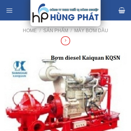
Skip
to
content
HOME
/
SẢN PHẨM
/
MÁY BƠM DẦU