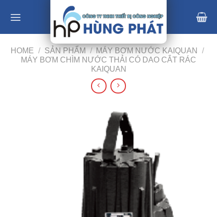
Skip
to
content
HOME
/
SẢN PHẨM
/
MÁY BƠM NƯỚC KAIQUAN
/
MÁY BƠM CHÌM NƯỚC THẢI CÓ DAO CẮT RÁC
KAIQUAN