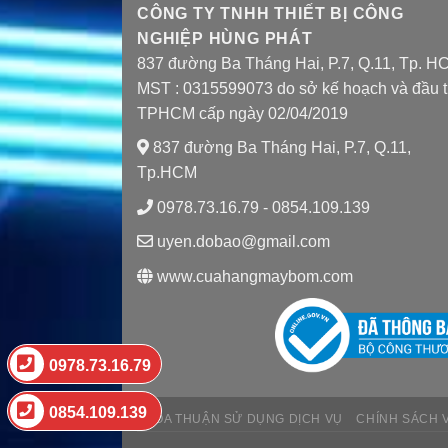
CÔNG TY TNHH THIẾT BỊ CÔNG
NGHIỆP HÙNG PHÁT
837 đường Ba Tháng Hai, P.7, Q.11, Tp. H
MST : 0315599073 do sở kế hoạch và đầu 
TPHCM cấp ngày 02/04/2019
837 đường Ba Tháng Hai, P.7, Q.11,
Tp.HCM
0978.73.16.79 - 0854.109.139
uyen.dobao@gmail.com
www.cuahangmaybom.com
0978.73.16.79
0854.109.139
THỎA THUẬN SỬ DỤNG DỊCH VỤ
CHÍNH SÁCH 