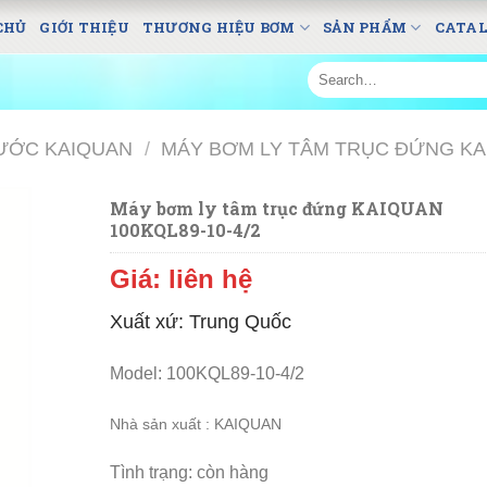
CHỦ
GIỚI THIỆU
THƯƠNG HIỆU BƠM
SẢN PHẨM
CATA
Search
for:
ƯỚC KAIQUAN
/
MÁY BƠM LY TÂM TRỤC ĐỨNG K
Máy bơm ly tâm trục đứng KAIQUAN
100KQL89-10-4/2
Giá: liên hệ
Xuất xứ: Trung Quốc
Model: 100KQL89-10-4/2
N
hà sản xuất : KAIQUAN
Tình trạng: còn hàng