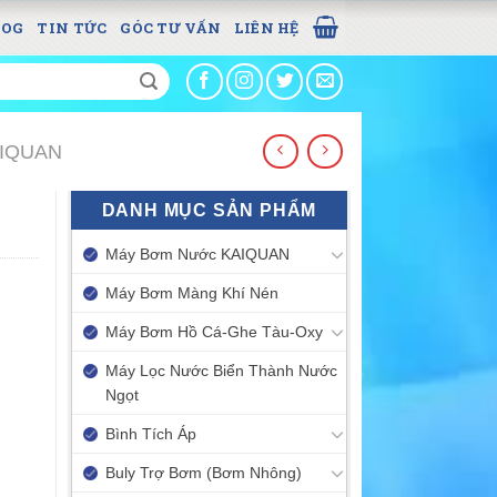
LOG
TIN TỨC
GÓC TƯ VẤN
LIÊN HỆ
AIQUAN
DANH MỤC SẢN PHẨM
Máy Bơm Nước KAIQUAN
Máy Bơm Màng Khí Nén
Máy Bơm Hồ Cá-Ghe Tàu-Oxy
Máy Lọc Nước Biển Thành Nước
Ngọt
Bình Tích Áp
Buly Trợ Bơm (Bơm Nhông)