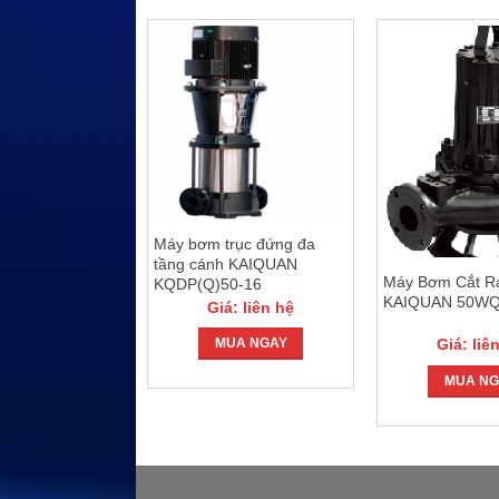
rục đứng đa
Máy bơm trục đứng đa
h KAIQUAN
tầng cánh KAIQUAN
Máy Bơm Cắt R
2-5
KQDP(Q)50-16
KAIQUAN 50WQ
: liên hệ
Giá: liên hệ
Giá: liê
UA NGAY
MUA NGAY
MUA NG