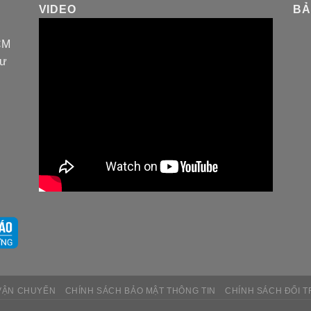
VIDEO
BẢ
CM
tư
VẬN CHUYỂN
CHÍNH SÁCH BẢO MẬT THÔNG TIN
CHÍNH SÁCH ĐỔI T