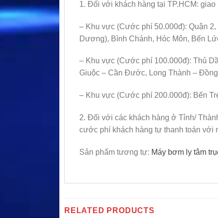
1. Đối với khách hàng tại TP.HCM: giao 
– Khu vực (Cước phí 50.000đ): Quận 2,
Dương), Bình Chánh, Hóc Môn, Bến Lứ
– Khu vực (Cước phí 100.000đ): Thủ Dầ
Giuộc – Cần Đước, Long Thành – Đồng 
– Khu vực (Cước phí 200.000đ): Bến Tr
2. Đối với các khách hàng ở Tỉnh/ Thàn
cước phí khách hàng tự thanh toán với 
Sản phẩm tương tự:
Máy bơm ly tâm t
RELATED PRODUCTS