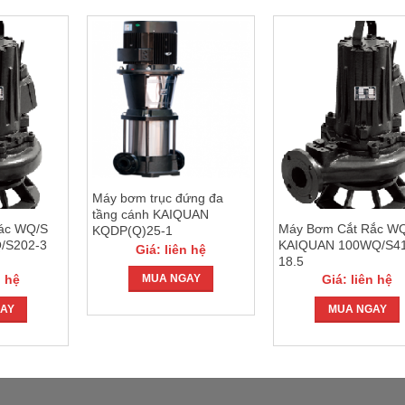
Máy bơm trục đứng đa
tầng cánh KAIQUAN
ác WQ/S
Máy Bơm Cắt Rắc W
KQDP(Q)25-1
/S202-3
KAIQUAN 100WQ/S41
Giá: liên hệ
18.5
n hệ
Giá: liên hệ
MUA NGAY
AY
MUA NGAY