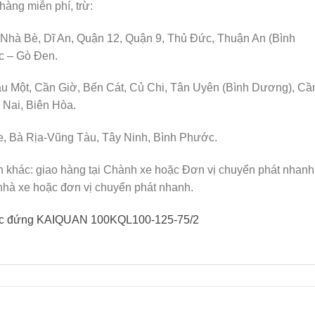
hàng miễn phí, trừ:
 Nhà Bè, Dĩ An, Quận 12, Quận 9, Thủ Đức, Thuận An (Bình
c – Gò Đen.
u Một, Cần Giờ, Bến Cát, Củ Chi, Tân Uyên (Bình Dương), Cầ
Nai, Biên Hòa.
e, Bà Rịa-Vũng Tàu, Tây Ninh, Bình Phước.
h khác: giao hàng tại Chành xe hoặc Đơn vị chuyển phát nhanh
nhà xe hoặc đơn vị chuyển phát nhanh.
rục đứng KAIQUAN 100KQL100-125-75/2