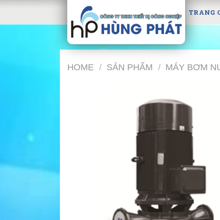
Skip
TRANG 
to
content
HOME
/
SẢN PHẨM
/
MÁY BƠM N