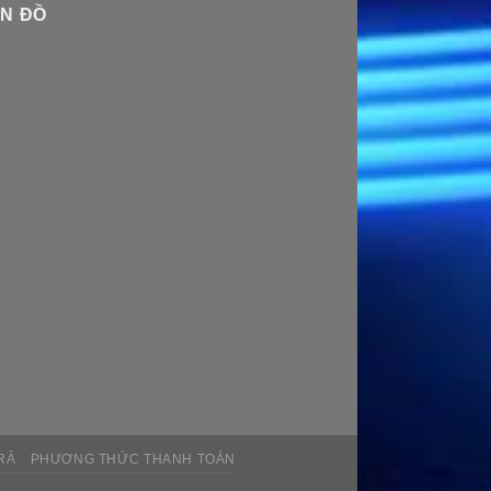
N ĐỒ
RẢ
PHƯƠNG THỨC THANH TOÁN