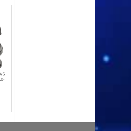
Q/S
0-