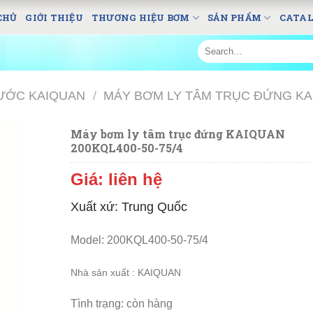
CHỦ
GIỚI THIỆU
THƯƠNG HIỆU BƠM
SẢN PHẨM
CATA
Search
for:
ƯỚC KAIQUAN
/
MÁY BƠM LY TÂM TRỤC ĐỨNG K
Máy bơm ly tâm trục đứng KAIQUAN
200KQL400-50-75/4
Giá: liên hệ
Xuất xứ: Trung Quốc
Model: 200KQL400-50-75/4
N
hà sản xuất : KAIQUAN
Tình trạng: còn hàng