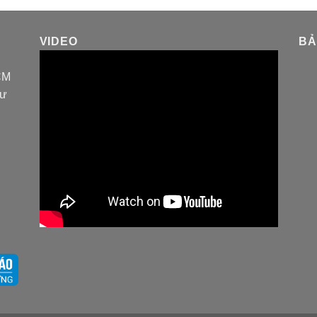
VIDEO
BẢ
CM
tư