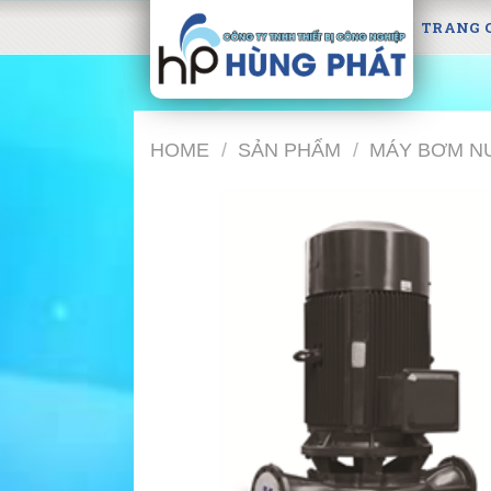
Skip
TRANG 
to
content
HOME
/
SẢN PHẨM
/
MÁY BƠM N