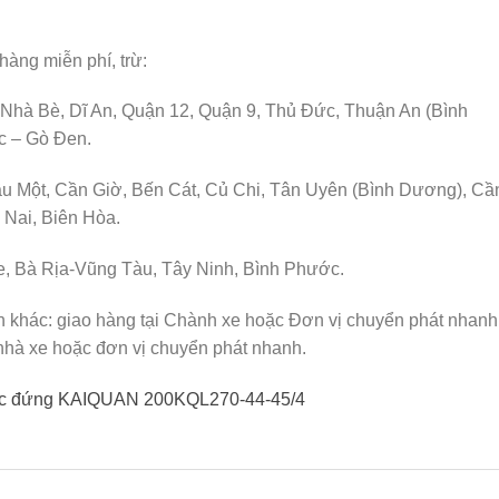
hàng miễn phí, trừ:
 Nhà Bè, Dĩ An, Quận 12, Quận 9, Thủ Đức, Thuận An (Bình
c – Gò Đen.
u Một, Cần Giờ, Bến Cát, Củ Chi, Tân Uyên (Bình Dương), Cầ
Nai, Biên Hòa.
e, Bà Rịa-Vũng Tàu, Tây Ninh, Bình Phước.
h khác: giao hàng tại Chành xe hoặc Đơn vị chuyển phát nhanh
nhà xe hoặc đơn vị chuyển phát nhanh.
rục đứng KAIQUAN 200KQL270-44-45/4