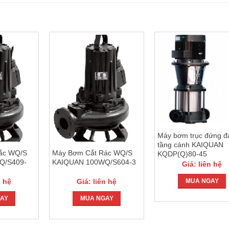
Máy bơm trục đứng đ
tầng cánh KAIQUAN
ắc WQ/S
Máy Bơm Cắt Rác WQ/S
KQDP(Q)80-45
Q/S409-
KAIQUAN 100WQ/S604-3
Giá: liên hệ
n hệ
Giá: liên hệ
MUA NGAY
AY
MUA NGAY