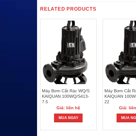
RELATED PRODUCTS
rục đứng đa
h KAIQUAN
Máy Bơm Cắt Rác WQ/S
Máy Bơm Cắt R
5-3
KAIQUAN 100WQ/S413-
KAIQUAN 100W
: liên hệ
7.5
22
Giá: liên hệ
Giá: liê
UA NGAY
MUA NGAY
MUA NG