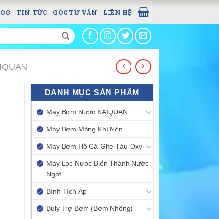
LOG
TIN TỨC
GÓC TƯ VẤN
LIÊN HỆ
AIQUAN
DANH MỤC SẢN PHẨM
Máy Bơm Nước KAIQUAN
Máy Bơm Màng Khí Nén
Máy Bơm Hồ Cá-Ghe Tàu-Oxy
Máy Lọc Nước Biển Thành Nước
Ngọt
Bình Tích Áp
Buly Trợ Bơm (Bơm Nhông)