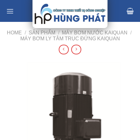
Skip
to
content
HOME
/
SẢN PHẨM
/
MÁY BƠM NƯỚC KAIQUAN
/
MÁY BƠM LY TÂM TRỤC ĐỨNG KAIQUAN