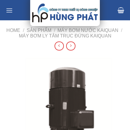
Skip
to
content
HOME
/
SẢN PHẨM
/
MÁY BƠM NƯỚC KAIQUAN
/
MÁY BƠM LY TÂM TRỤC ĐỨNG KAIQUAN