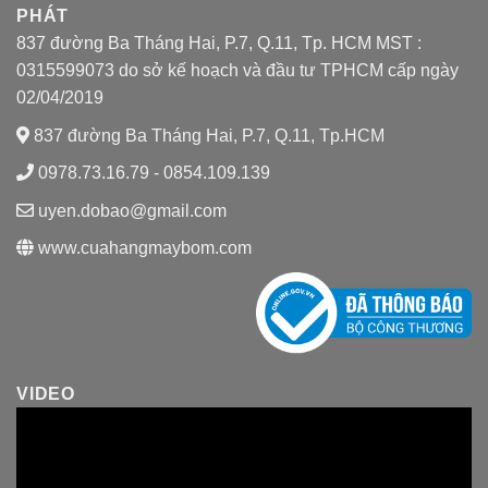
PHÁT
837 đường Ba Tháng Hai, P.7, Q.11, Tp. HCM MST :
0315599073 do sở kế hoạch và đầu tư TPHCM cấp ngày
02/04/2019
837 đường Ba Tháng Hai, P.7, Q.11, Tp.HCM
0978.73.16.79 - 0854.109.139
uyen.dobao@gmail.com
www.cuahangmaybom.com
VIDEO