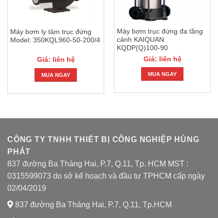
Máy bơm trục đứng đa tầng
Máy bơm ly tâm trục đứng
cánh KAIQUAN
Model: 350KQL960-50-200/4
KQDP(Q)100-90
Giá: liên hệ
Giá: liên hệ
MUA NGAY
MUA NGAY
CÔNG TY TNHH THIẾT BỊ CÔNG NGHIỆP HÙNG
PHÁT
837 đường Ba Tháng Hai, P.7, Q.11, Tp. HCM MST :
0315599073 do sở kế hoạch và đầu tư TPHCM cấp ngày
02/04/2019
837 đường Ba Tháng Hai, P.7, Q.11, Tp.HCM