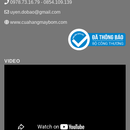
0978.73.16.79 - 0854.109.139
uyen.dobao@gmail.com
www.cuahangmaybom.com
VIDEO