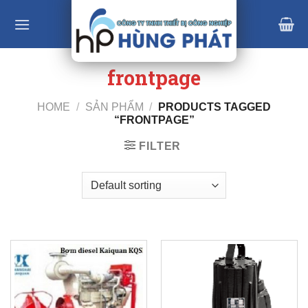
Skip
to
content
frontpage
HOME
/
SẢN PHẨM
/
PRODUCTS TAGGED
“FRONTPAGE”
FILTER