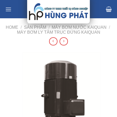
Skip
to
content
HOME
/
SẢN PHẨM
/
MÁY BƠM NƯỚC KAIQUAN
/
MÁY BƠM LY TÂM TRỤC ĐỨNG KAIQUAN