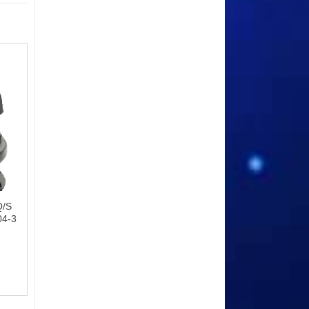
Q/S
04-3