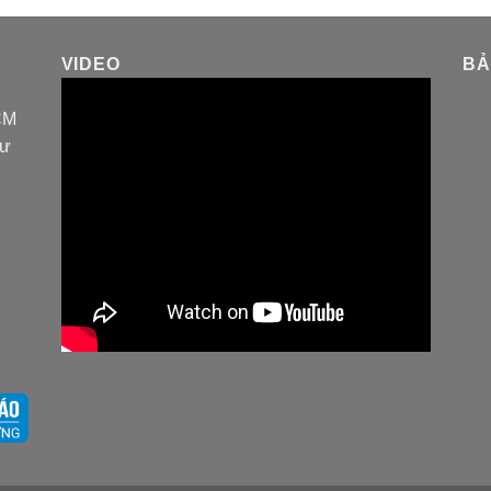
VIDEO
BẢ
CM
tư