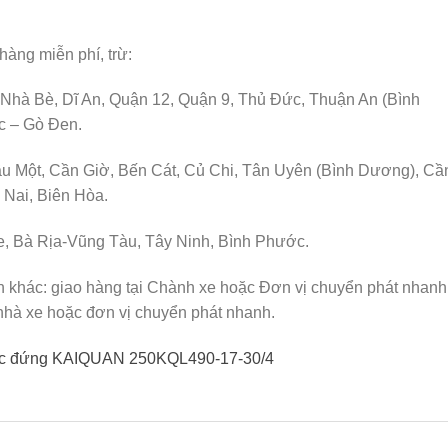
hàng miễn phí, trừ:
 Nhà Bè, Dĩ An, Quận 12, Quận 9, Thủ Đức, Thuận An (Bình
c – Gò Đen.
u Một, Cần Giờ, Bến Cát, Củ Chi, Tân Uyên (Bình Dương), Cầ
Nai, Biên Hòa.
e, Bà Rịa-Vũng Tàu, Tây Ninh, Bình Phước.
h khác: giao hàng tại Chành xe hoặc Đơn vị chuyển phát nhanh
nhà xe hoặc đơn vị chuyển phát nhanh.
rục đứng KAIQUAN 250KQL490-17-30/4