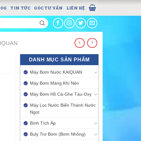
LOG
TIN TỨC
GÓC TƯ VẤN
LIÊN HỆ
AIQUAN
DANH MỤC SẢN PHẨM
Máy Bơm Nước KAIQUAN
Máy Bơm Màng Khí Nén
Máy Bơm Hồ Cá-Ghe Tàu-Oxy
Máy Lọc Nước Biển Thành Nước
Ngọt
Bình Tích Áp
Buly Trợ Bơm (Bơm Nhông)