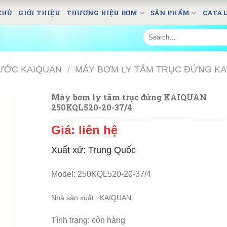
CHỦ
GIỚI THIỆU
THƯƠNG HIỆU BƠM
SẢN PHẨM
CATA
Search
for:
ƯỚC KAIQUAN
/
MÁY BƠM LY TÂM TRỤC ĐỨNG K
Máy bơm ly tâm trục đứng KAIQUAN
250KQL520-20-37/4
Giá: liên hệ
Xuất xứ: Trung Quốc
Model: 250KQL520-20-37/4
N
hà sản xuất : KAIQUAN
Tình trạng: còn hàng