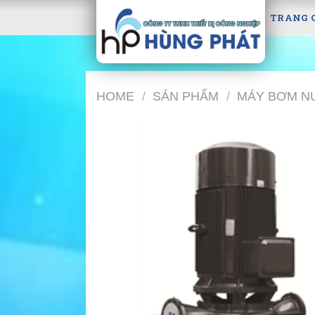
Skip
TRANG 
to
content
HOME
/
SẢN PHẨM
/
MÁY BƠM N