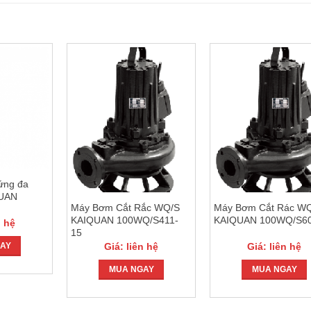
ứng đa
QUAN
Máy Bơm Cắt Rắc WQ/S
Máy Bơm Cắt Rác W
KAIQUAN 100WQ/S411-
KAIQUAN 100WQ/S6
n hệ
15
Giá: liên hệ
Giá: liên hệ
AY
MUA NGAY
MUA NGAY