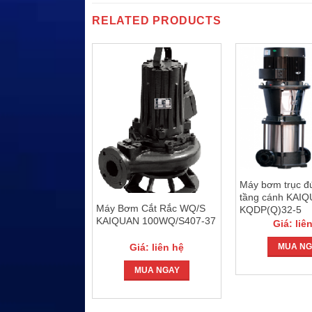
RELATED PRODUCTS
Máy bơm trục đ
tầng cánh KAI
Cắt Rác WQ/S
Máy Bơm Cắt Rắc WQ/S
KQDP(Q)32-5
100WQ/S413-
KAIQUAN 100WQ/S407-37
Giá: liê
: liên hệ
Giá: liên hệ
MUA NG
UA NGAY
MUA NGAY