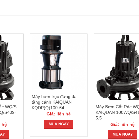
Máy bơm trục đứng đa
tầng cánh KAIQUAN
ắc WQ/S
Máy Bơm Cắt Rác W
KQDP(Q)100-64
Q/S409-
KAIQUAN 100WQ/S41
Giá: liên hệ
5.5
n hệ
Giá: liên hệ
MUA NGAY
AY
MUA NGAY