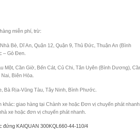
hàng miễn phí, trừ:
 Nhà Bè, Dĩ An, Quận 12, Quận 9, Thủ Đức, Thuận An (Bình
c – Gò Đen.
u Một, Cần Giờ, Bến Cát, Củ Chi, Tân Uyên (Bình Dương), Cầ
Nai, Biên Hòa.
e, Bà Rịa-Vũng Tàu, Tây Ninh, Bình Phước.
h khác: giao hàng tại Chành xe hoặc Đơn vị chuyển phát nhanh
nhà xe hoặc đơn vị chuyển phát nhanh.
rục đứng KAIQUAN 300KQL660-44-110/4