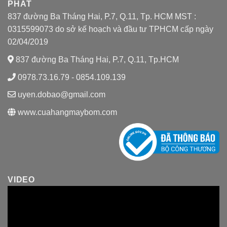
PHÁT
837 đường Ba Tháng Hai, P.7, Q.11, Tp. HCM MST :
0315599073 do sở kế hoạch và đầu tư TPHCM cấp ngày
02/04/2019
837 đường Ba Tháng Hai, P.7, Q.11, Tp.HCM
0978.73.16.79 - 0854.109.139
uyen.dobao@gmail.com
www.cuahangmaybom.com
VIDEO