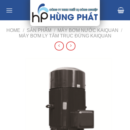
Skip
to
content
HOME
/
SẢN PHẨM
/
MÁY BƠM NƯỚC KAIQUAN
/
MÁY BƠM LY TÂM TRỤC ĐỨNG KAIQUAN